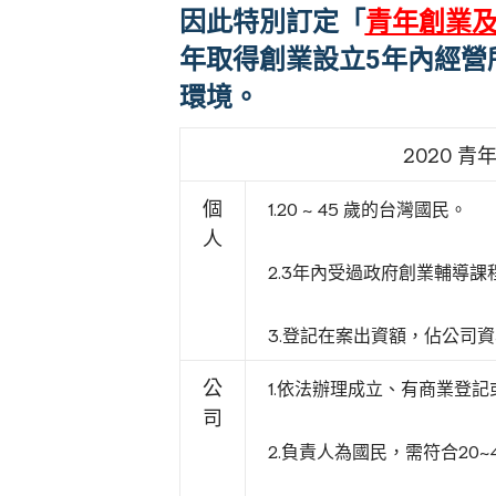
因此特別訂定「
青年創業
年取得創業設立5年內經營
環境。
2020 
個
1.20 ~ 45 歲的台灣國民。
人
2.3年內受過政府創業輔導課程
3.登記在案出資額，佔公司
公
1.依法辦理成立、有商業登
司
2.負責人為國民，需符合20