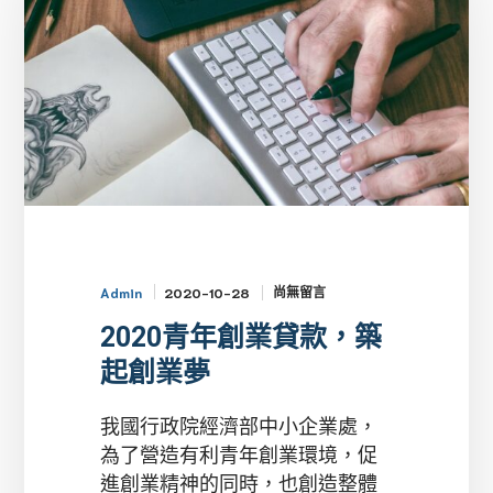
業
貸
款，
築
起
創
業
夢
尚無留言
2020-10-28
Admin
2020青年創業貸款，築
起創業夢
我國行政院經濟部中小企業處，
為了營造有利青年創業環境，促
進創業精神的同時，也創造整體