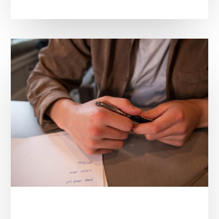
新
成
立
公
司
稅
務
問
題?