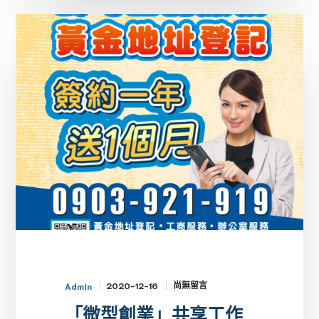
「微
型
創
業」
共
享
工
作
空
間
尚無留言
2020-12-16
Admin
「微型創業」共享工作