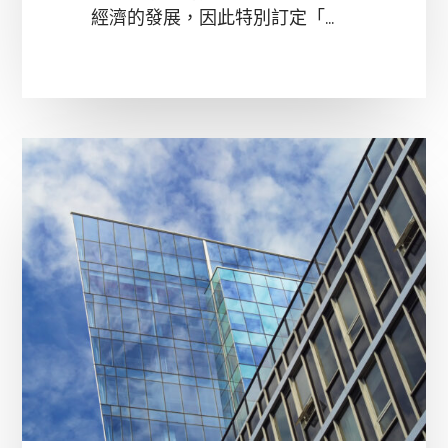
經濟的發展，因此特別訂定「...
台
北
市
公
司
&
行
號
設
立
流
程