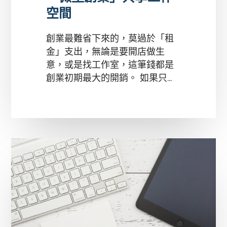
空間
創業最難省下來的，莫過於「租
金」支出，無論是要開店做生
意，或是找工作室，這筆錢都是
創業初期最大的開銷。 如果只...
記
帳
報
稅
常
見
問