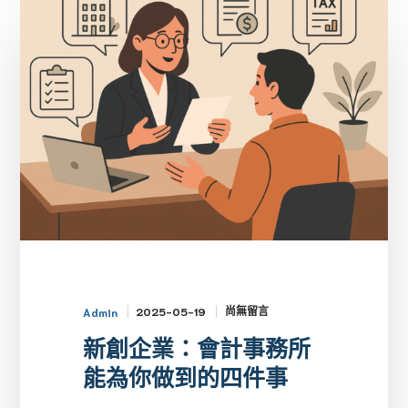
企
業：
會
計
事
務
所
能
為
你
做
到
的
尚無留言
2025-05-19
Admin
四
新創企業：會計事務所
件
能為你做到的四件事
事