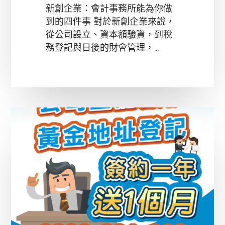
新創企業：會計事務所能為你做
到的四件事 對於新創企業來說，
從公司設立、資本額驗資，到稅
務登記與日後的財會管理，...
黃
金
公
司
地
址
登
記