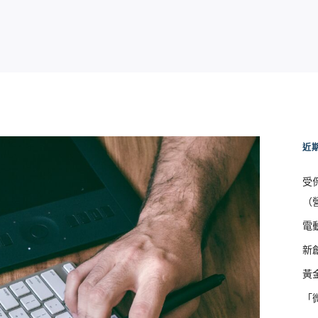
近
受
（
電
新
黃
「