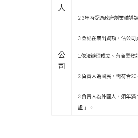
人
2.3年內受過政府創業輔導課
3.登記在案出資額，佔公
公
1.依法辦理成立、有商業登
司
2.負責人為國民，需符合2
3.負責人為外國人，須年滿 
證 」。