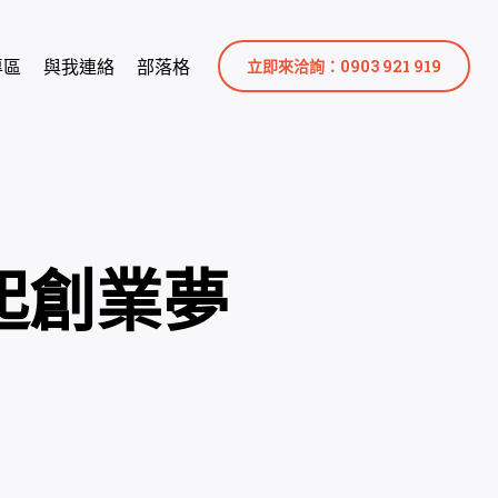
專區
與我連絡
部落格
立即來洽詢：0903 921 919
起創業夢