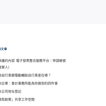
期文章
保護的內容: 電子發票整合服務平台｜申請帳號
營業人）
動自行車跟電動輔助自行車差在哪？
創企業：會計事務所能為你做到的四件事
金公司地址登記
微型創業」共享工作空間