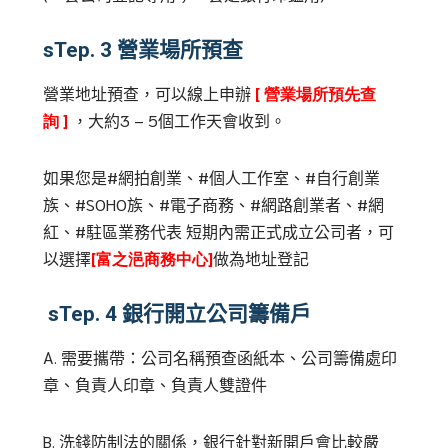
sTep. 3
營業場所預查
營業地址預查，可以線上申辦
[
營業場所預先查
詢
]
，大約
3 – 5
個工作天會收到。
如果您是
#
網拍創業、
#
個人工作室、
#
自行創業
族、
#SOHO
族、
#
電子商務、
#
網路創業者、
#
網
紅、
#
駐區業務代表 短期內需正式成立公司者，可
以選擇
[
富之浥商務中心
]
做為地址登記
sTep. 4
銀行開立公司籌備戶
A.
需要攜帶：公司名稱預查函紙本、公司籌備處印
章、負責人印章、負責人雙證件
B.
洗錢防制法的關係，銀行針對新開戶會比較嚴