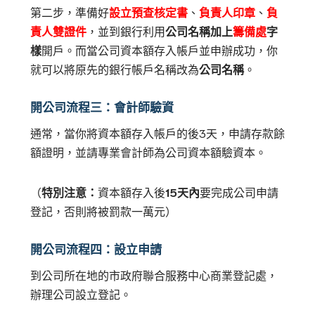
第二步，準備好
設立預查核定書
、
負責人印章
、
負
責人雙證件
，並到銀行利用
公司名稱加上
籌備處
字
樣
開戶。而當公司資本額存入帳戶並申辦成功，你
就可以將原先的銀行帳戶名稱改為
公司名稱
。
開公司流程三：會計師驗資
通常，當你將資本額存入帳戶的後3天，申請存款餘
額證明，並請專業會計師為公司資本額驗資本。
（
特別注意：
資本額存入後
15天內
要完成公司申請
登記，否則將被罰款一萬元）
開公司流程四：設立申請
到公司所在地的市政府聯合服務中心商業登記處，
辦理公司設立登記。