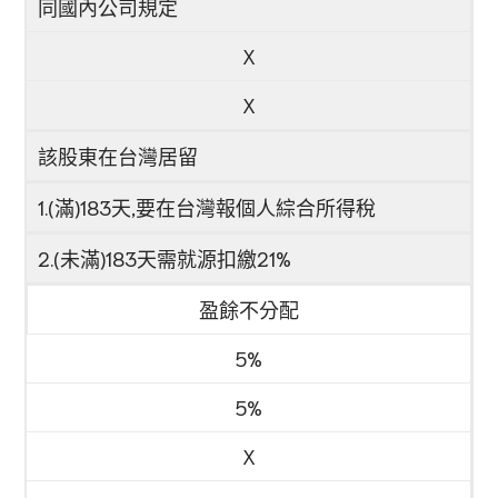
同國內公司規定
X
X
該股東在
台灣居留
1.(滿)
183天,要在台灣報個人綜合所得稅
2.(未滿)
183天需就源扣繳21%
盈餘不分配
5%
5%
X